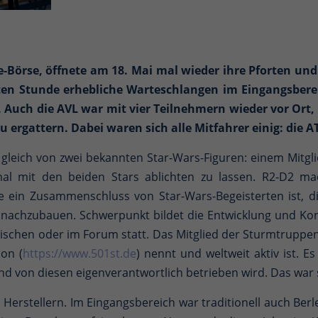
e-Börse, öffnete am 18. Mai mal wieder ihre Pforten 
ten Stunde erhebliche Warteschlangen im Eingangsberei
n. Auch die AVL war mit vier Teilnehmern wieder vor Ort,
ergattern. Dabei waren sich alle Mitfahrer einig: die A
gleich von zwei bekannten Star-Wars-Figuren: einem Mitg
mal mit den beiden Stars ablichten zu lassen. R2-D2 
he ein Zusammenschluss von Star-Wars-Begeisterten ist, d
nachzubauen. Schwerpunkt bildet die Entwicklung und Ko
ischen oder im Forum statt. Das Mitglied der Sturmtruppen
on (
https://www.501st.de
) nennt und weltweit aktiv ist. 
d von diesen eigenverantwortlich betrieben wird. Das war s
 Herstellern. Im Eingangsbereich war traditionell auch Berl