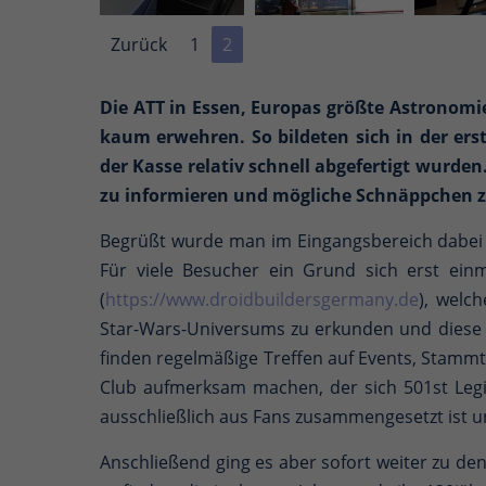
Zurück
1
2
Die ATT in Essen, Europas größte Astronomi
kaum erwehren. So bildeten sich in der ers
der Kasse relativ schnell abgefertigt wurde
zu informieren und mögliche Schnäppchen zu 
Begrüßt wurde man im Eingangsbereich dabei 
Für viele Besucher ein Grund sich erst ein
(
https://www.droidbuildersgermany.de
), welc
Star-Wars-Universums zu erkunden und diese 
finden regelmäßige Treffen auf Events, Stammt
Club aufmerksam machen, der sich 501st Legi
ausschließlich aus Fans zusammengesetzt ist un
Anschließend ging es aber sofort weiter zu den