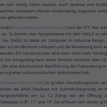
 um sein Handy haben musste. Auch Spektive und Großfe
brauchten Exemplare oftmals minderwertig. Insgesamt entt
Essen gefunden hatten.
ceLab (
https://www.primalucelab.com
) auf der ATT. Hier a
e an. So konnte man beispielsweise mit dem EAGLE im Jah
 Der EAGLE ist dabei ein Computer im Industrie-Design, w
salat auf ein Minimum reduziert und die Montierung kann 
 werden. Ein Handcontroller wird dann nicht mehr benötigt
ch das Autoguiding kann dieser Rechner natürlich über z.
, der eine automatische Nachführung der Fokussierung er
isierung einer vollautomatischen Aufnahmetechnik.
ps://www.celestron.com
) im großen Ausstellungsraum ve
anden die RASA-Teleskope mit Schmidt-Fotoprinzip im 
nungsverhältnis von ca. 1:2 (hängt von der Öffnung ab)
Teleskope in 8", 11" und 14". Sie erfreuen sich immer grö