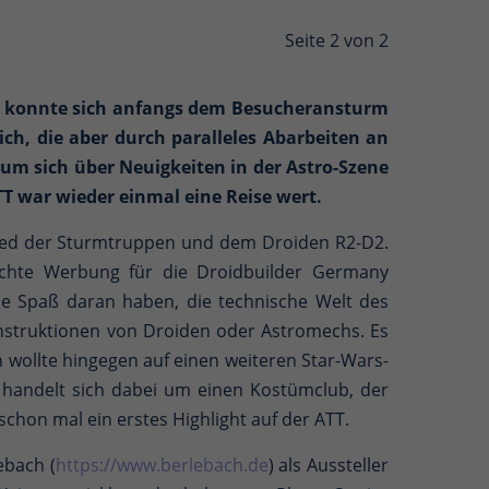
Seite 2 von 2
und konnte sich anfangs dem Besucheransturm
ch, die aber durch paralleles Abarbeiten an
 um sich über Neuigkeiten in der Astro-Szene
TT war wieder einmal eine Reise wert.
lied der Sturmtruppen und dem Droiden R2-D2.
machte Werbung für die Droidbuilder Germany
ie Spaß daran haben, die technische Welt des
nstruktionen von Droiden oder Astromechs. Es
 wollte hingegen auf einen weiteren Star-Wars-
Es handelt sich dabei um einen Kostümclub, der
chon mal ein erstes Highlight auf der ATT.
ebach (
https://www.berlebach.de
) als Aussteller