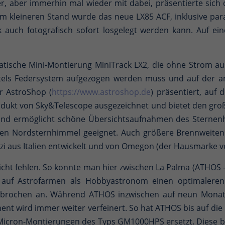
er, aber immerhin mal wieder mit dabei, präsentierte sich
em kleineren Stand wurde das neue LX85 ACF, inklusive para
tik auch fotografisch sofort losgelegt werden kann. Auf
matische Mini-Montierung MiniTrack LX2, die ohne Strom a
ittels Federsystem aufgezogen werden muss und auf der 
r AstroShop (
https://www.astroshop.de
) präsentiert, auf
odukt von Sky&Telescope ausgezeichnet und bietet den gro
 und ermöglicht schöne Übersichtsaufnahmen des Sternenh
den Nordsternhimmel geeignet. Auch größere Brennweiten s
nzi aus Italien entwickelt und von Omegon (der Hausmarke 
icht fehlen. So konnte man hier zwischen La Palma (ATHOS 
 auf Astrofarmen als Hobbyastronom einen optimalere
gebrochen an. Während ATHOS inzwischen auf neun Monat
ipment wird immer weiter verfeinert. So hat ATHOS bis auf 
on-Montierungen des Typs GM1000HPS ersetzt. Diese biet