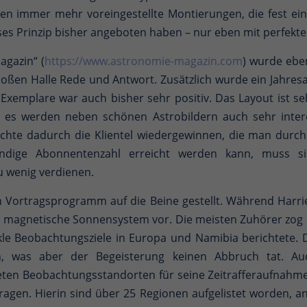
n immer mehr voreingestellte Montierungen, die fest eing
es Prinzip bisher angeboten haben – nur eben mit perfekte
agazin“ (
https://www.astronomie-magazin.com
) wurde eben
großen Halle Rede und Antwort. Zusätzlich wurde ein Jahre
Exemplare war auch bisher sehr positiv. Das Layout ist seh
 es werden neben schönen Astrobildern auch sehr intere
te dadurch die Klientel wiedergewinnen, die man durch d
ndige Abonnentenzahl erreicht werden kann, muss si
u wenig verdienen.
n Vortragsprogramm auf die Beine gestellt. Während Harrie
as magnetische Sonnensystem vor. Die meisten Zuhörer zog
kle Beobachtungsziele in Europa und Namibia berichtete. D
, was aber der Begeisterung keinen Abbruch tat. A
en Beobachtungsstandorten für seine Zeitrafferaufnahme
agen. Hierin sind über 25 Regionen aufgelistet worden, 