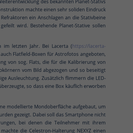
 Weiterentwicklung des bekannten Planet-Stativs
onstruktion machte einen sehr soliden Eindruck
 Refraktoren ein Anschlagen an die Stativbeine
efeilt wird. Bestehende Planet-Stative sollen
im letzten Jahr. Bei Lacerta (
https://lacerta-
auch Flatfield-Boxen für Astrofotos angeboten,
g von sog. Flats, die für die Kalibrierung von
ubkörnern vom Bild abgezogen und so beseitigt
ßige Ausleuchtung. Zusätzlich flimmern die LED-
berzeugte, so dass eine Box käuflich erworben
ine modellierte Mondoberfläche aufgebaut, um
rden gezeigt. Dabei soll das Smartphone nicht
rungen, bei denen die Teilnehmer mit ihrem
l machte die Celestron-Halterung NEXYZ einen