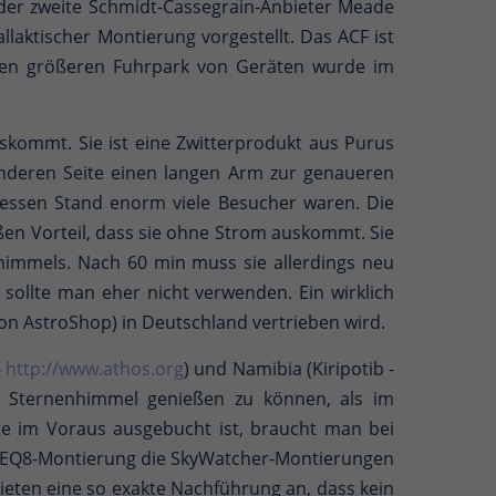
 der zweite Schmidt-Cassegrain-Anbieter Meade
llaktischer Montierung vorgestellt. Das ACF ist
 einen größeren Fuhrpark von Geräten wurde im
uskommt. Sie ist eine Zwitterprodukt aus Purus
anderen Seite einen langen Arm zur genaueren
 dessen Stand enorm viele Besucher waren. Die
ßen Vorteil, dass sie ohne Strom auskommt. Sie
immels. Nach 60 min muss sie allerdings neu
ollte man eher nicht verwenden. Ein wirklich
von AstroShop) in Deutschland vertrieben wird.
-
http://www.athos.org
) und Namibia (Kiripotib -
n Sternenhimmel genießen zu können, als im
e im Voraus ausgebucht ist, braucht man bei
die EQ8-Montierung die SkyWatcher-Montierungen
en eine so exakte Nachführung an, dass kein