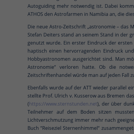
Autoguiding mehr notwendig ist. Dabei komme
ATHOS den Astrofarmen in Namibia an, die dies
Die neue Astro-Zeitschrift „astronomie – das M
Stefan Deiters stand an seinem Stand in der 
genutzt wurde. Ein erster Eindruck der ersten 
haptisch einen hervorragenden Eindruck und
Hobbyastronomen ausgerichtet sind. Man möch
Astronomie“ verloren hatte. Ob die notwe
Zeitschriftenhandel würde man auf jeden Fall z
Ebenfalls wurde auf der ATT wieder parallel ei
stellte Prof. Ulrich v. Kusserow aus Bremen d
(
https://www.sternstunden.net
), der über dun
Teilnehmer auf dem Boden sitzen mussten
Lichtverschmutzung immer mehr nach geeignet
Buch “Reiseziel Sternenhimmel“ zusammengetr