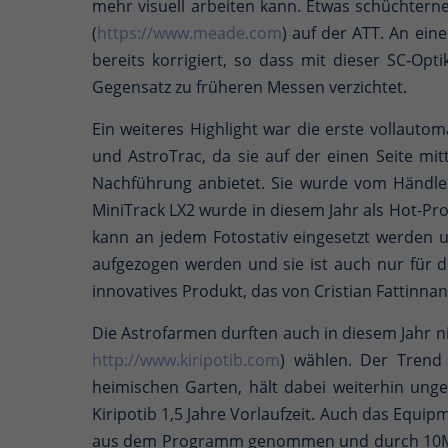
mehr visuell arbeiten kann. Etwas schüchtern
(
https://www.meade.com
) auf der ATT. An ein
bereits korrigiert, so dass mit dieser SC-Op
Gegensatz zu früheren Messen verzichtet.
Ein weiteres Highlight war die erste vollauto
und AstroTrac, da sie auf der einen Seite m
Nachführung anbietet. Sie wurde vom Händle
MiniTrack LX2 wurde in diesem Jahr als Hot-Pr
kann an jedem Fotostativ eingesetzt werden
aufgezogen werden und sie ist auch nur für 
innovatives Produkt, das von Cristian Fattinna
Die Astrofarmen durften auch in diesem Jahr n
http://www.kiripotib.com
) wählen. Der Trend
heimischen Garten, hält dabei weiterhin un
Kiripotib 1,5 Jahre Vorlaufzeit. Auch das Equ
aus dem Programm genommen und durch 10Micr