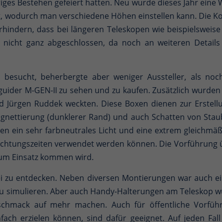
ähriges Bestehen gefeiert hatten. Neu wurde dieses Jahr eine
elt, wodurch man verschiedene Höhen einstellen kann. Die K
erhindern, dass bei längeren Teleskopen wie beispielsweise
 nicht ganz abgeschlossen, da noch an weiteren Details g
esucht, beherbergte aber weniger Aussteller, als noch 
guider M-GEN-II zu sehen und zu kaufen. Zusätzlich wurden 
d Jürgen Ruddek weckten. Diese Boxen dienen zur Erstellun
ignettierung (dunklerer Rand) und auch Schatten von Sta
oxen ein sehr farbneutrales Licht und eine extrem gleichmä
ichtungszeiten verwendet werden können. Die Vorführung ü
um Einsatz kommen wird.
ei zu entdecken. Neben diversen Montierungen war auch e
u simulieren. Aber auch Handy-Halterungen am Teleskop wu
chmack auf mehr machen. Auch für öffentliche Vorfüh
fach erzielen können, sind dafür geeignet. Auf jeden Fal