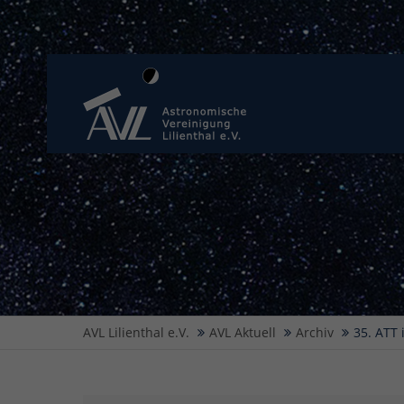
AVL Lilienthal e.V.
AVL Aktuell
Archiv
35. ATT 