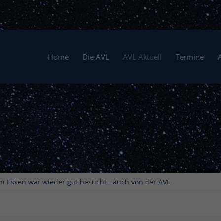
Home
Die AVL
AVL Aktuell
Termine
in Essen war wieder gut besucht - auch von der AVL