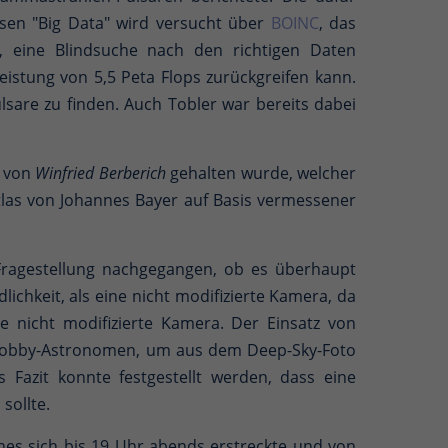
sen "Big Data" wird versucht über
BOINC
, das
 eine Blindsuche nach den richtigen Daten
istung von 5,5 Peta Flops zurückgreifen kann.
sare zu finden. Auch Tobler war bereits dabei
r von
Winfried Berberich
gehalten wurde, welcher
atlas von Johannes Bayer auf Basis vermessener
 Fragestellung nachgegangen, ob es überhaupt
lichkeit, als eine nicht modifizierte Kamera, da
die nicht modifizierte Kamera. Der Einsatz von
s Hobby-Astronomen, um aus dem Deep-Sky-Foto
 Fazit konnte festgestellt werden, dass eine
sollte.
hes sich bis 19 Uhr abends erstreckte und von