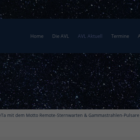
Home
Die AVL
AVL Aktuell
Termine
eTa mit dem Motto Remote-Sternwarten & Gammastrahlen-Pulsare