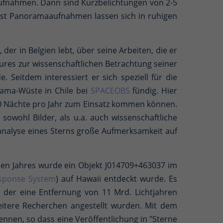
 Aufnahmen. Dann sind Kurzbelichtungen von 2-5
elbst Panoramaaufnahmen lassen sich in ruhigen
, der in Belgien lebt, über seine Arbeiten, die er
res zur wissenschaftlichen Betrachtung seiner
Seitdem interessiert er sich speziell für die
cama-Wüste in Chile bei
SPACEOBS
fündig. Hier
0 Nächte pro Jahr zum Einsatz kommen können.
owohl Bilder, als u.a. auch wissenschaftliche
nanalyse eines Sterns große Aufmerksamkeit auf
sen Jahres wurde ein Objekt J014709+463037 im
esponse System
) auf Hawaii entdeckt wurde. Es
, der eine Entfernung von 11 Mrd. Lichtjahren
eitere Recherchen angestellt wurden. Mit dem
ennen, so dass eine Veröffentlichung in "Sterne