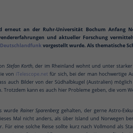
 erneut an der Ruhr-Universität Bochum Anfang No
wendererfahrungen und aktueller Forschung vermittel
Deutschlandfunk
vorgestellt wurde. Als thematische S
von
Stefan Korth
, der im Rheinland wohnt und unter starke
mie von
iTelescope.net
für sich, bei der man hochwertige A
 dass auch Bilder von der Südhalbkugel (Australien) mögli
Trotzdem kann es auch hier Probleme geben, die vom Wett
gs wurde
Rainer Sparenberg
gehalten, der gerne Astro-Exk
dieses Mal nicht anders, als über Island und Norwegen b
ter. Für eine solche Reise sollte kurz nach Vollmond als Sta