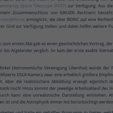
amma-ray Space Telescope (FGST)
zur Verfügung. Aus die
inem Zusammenschluss von 690.000 Rechnern besteht,
nstein@Home
ermöglicht, die über BOINC auf eine Rechenle
 Grid zur Verfügung stellen und dabei helfen weitere Pul
e: zum ersten Mal gab es einen geschichtlichen Vortrag, de
er bis Argelander verglich. So kam der erste exakte Stern
Wicker
(Astronomische Vereinigung Lilienthal) wurde der
odifizierte DSLR-Kamera zwar eine erheblich größere Empfind
llt. Aber die realistischere Abbildung erzeugt eigentlich 
matik noch! Hinzu kommt der jeweilige Arbeitsablauf de
urch kann eine unrealistische Darstellung entstehen. Als
n ist und die Astrophysik immer mit berücksichtigt werden 
igkeiten und hatte ein geballtes Programm zu bieten, welc