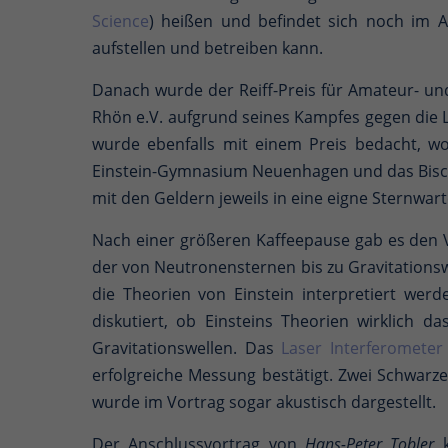
Science
) heißen und befindet sich noch im A
aufstellen und betreiben kann.
Danach wurde der Reiff-Preis für Amateur- u
Rhön e.V. aufgrund seines Kampfes gegen die
wurde ebenfalls mit einem Preis bedacht, w
Einstein-Gymnasium Neuenhagen und das Bischö
mit den Geldern jeweils in eine eigne Sternwar
Nach einer größeren Kaffeepause gab es den 
der von Neutronensternen bis zu Gravitationsw
die Theorien von Einstein interpretiert werd
diskutiert, ob Einsteins Theorien wirklich d
Gravitationswellen. Das
Laser Interferometer
erfolgreiche Messung bestätigt. Zwei Schwarz
wurde im Vortrag sogar akustisch dargestellt.
Der Anschlussvortrag von
Hans-Peter Tobler
k