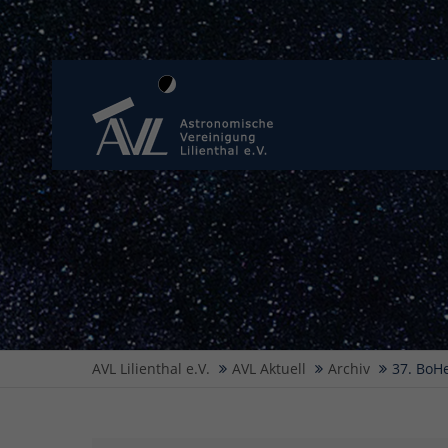
AVL Lilienthal e.V.
AVL Aktuell
Archiv
37. BoH