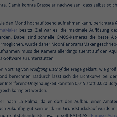
önte. Damit konnte Bresseler nachweisen, dass selbst so
 wie den Mond hochauflösend aufnehmen kann, berichtete
R
maMaker
besitzt. Ziel war es, die maximale Auflösung d
werden. Dabei sind schnelle CMOS-Kameras die beste Alt
ermöglichen, wurde daher MoonPanoramaMaker geschriebe
Aufnahmen muss die Kamera allerdings zuerst auf den Äq
a-Software zu unterstützen.
en Vortrag von
Wolfgang Bischof
die Frage geklärt, wie groß
d berechnen. Dadurch lässt sich die Lichtkurve bei d
er Interferenz-Ungenauigkeit konnten 0,019 statt 0,020 
eich korrigiert werden.
r nach La Palma, da er dort den Aufbau einer Amateurs
uch zukünftig gut sein wird. Ein Grundstückskauf wurde 
 nun entstehende Sternwarte soll PATECAS (
Paraíso Ast