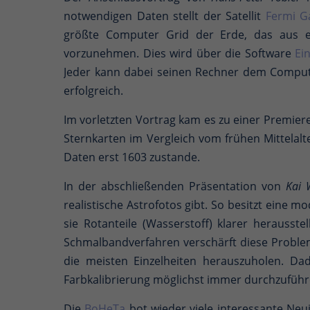
notwendigen Daten stellt der Satellit
Fermi G
größte Computer Grid der Erde, das aus e
vorzunehmen. Dies wird über die Software
Ei
Jeder kann dabei seinen Rechner dem Computer
erfolgreich.
Im vorletzten Vortrag kam es zu einer Premier
Sternkarten im Vergleich vom frühen Mittelalt
Daten erst 1603 zustande.
In der abschließenden Präsentation von
Kai 
realistische Astrofotos gibt. So besitzt eine m
sie Rotanteile (Wasserstoff) klarer herausste
Schmalbandverfahren verschärft diese Proble
die meisten Einzelheiten herauszuholen. Dad
Farbkalibrierung möglichst immer durchzuführe
Die
BoHeTa
bot wieder viele interessante Neu