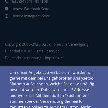
Tel.: (04792) - 951196
Unsere Facebook-Seite
Unsere Instagram-Seite
Copyright 2000-2026. Astronomische Vereinigung
Lilienthal e.V. All Rights Reserved.
Datenschutzerklärung
Impressum
Um unser Angebot zu verbessern, würden wir
gerne mit dem bei uns gehosteten Analysetool
Matomo aufzeichnen, welche Seiten wie häufig
besucht werden. Dabei wird Ihre IP-Adresse
anonymisiert. Mit dem Button "Zustimmen"
stimmen Sie der Verwendung der hierfür
genutzten Cookies zu. Mit dem Button "Nicht