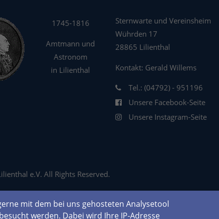
Sternwarte und Vereinsheim
1745-1816
Wührden 17
Amtmann und
28865 Lilienthal
Astronom
Kontakt: Gerald Willems
in Lilienthal
Tel.: (04792) - 951196
Unsere Facebook-Seite
Unsere Instagram-Seite
ienthal e.V. All Rights Reserved.
erne mit dem bei uns gehosteten Analysetool
besucht werden. Dabei wird Ihre IP-Adresse