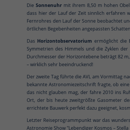
Die
Sonnenuhr
mit ihrem 8,50 m hohen Obeli
dass hier der Lauf der Zeit sinnlich erfahre
Fernrohres den Lauf der Sonne beobachtet und 
örtlichen Begebenheiten angepassten Schattenfl
Das
Horizontobservatorium
ermöglicht die
Symmetrien des Himmels und die Zyklen der 
Durchmesser der Horizontebene beträgt 82 m,
– wirklich sehr beeindruckend!
Der zweite Tag führte die AVL am Vormittag n
bekannte Astronomiezeitschrift fragte, ob ein
das nicht glauben mag, der fahre 2010 ins Ruhr
Ort, der bis heute zweitgrößte Gasometer de
errichtete Bauwerk perfekt dazu geeignet, kos
Letzter Reiseprogrammpunkt war das wunde
Astronomie Show "Lebendiger Kosmos – Stella 