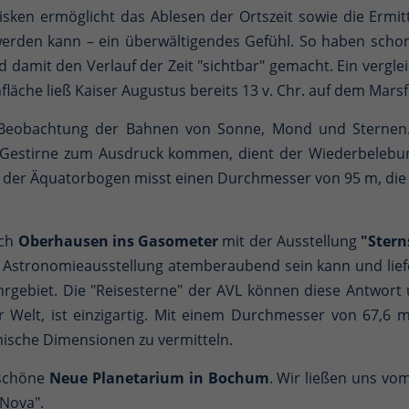
sken ermöglicht das Ablesen der Ortszeit sowie die Ermitt
n werden kann – ein überwältigendes Gefühl. So haben scho
damit den Verlauf der Zeit "sichtbar" gemacht. Ein vergle
äche ließ Kaiser Augustus bereits 13 v. Chr. auf dem Marsf
 Beobachtung der Bahnen von Sonne, Mond und Sternen. Di
Gestirne zum Ausdruck kommen, dient der Wiederbelebun
 der Äquatorbogen misst einen Durchmesser von 95 m, die
ach
Oberhausen ins Gasometer
mit der Ausstellung
"Ster
e Astronomieausstellung atemberaubend sein kann und liefe
gebiet. Die "Reisesterne" der AVL können diese Antwort un
r Welt, ist einzigartig. Mit einem Durchmesser von 67,6 
mische Dimensionen zu vermitteln.
rschöne
Neue Planetarium in Bochum
. Wir ließen uns v
Nova".