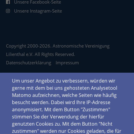
Unsere Facebook-Seite
Unsere Instagram-Seite
Copyright 2000-2026. Astronomische Vereinigung
Lilienthal e.V. All Rights Reserved.
Datenschutzerklärung
Impressum
Um unser Angebot zu verbessern, würden wir
gerne mit dem bei uns gehosteten Analysetool
Matomo aufzeichnen, welche Seiten wie häufig
besucht werden. Dabei wird Ihre IP-Adresse
anonymisiert. Mit dem Button "Zustimmen"
stimmen Sie der Verwendung der hierfür
genutzten Cookies zu. Mit dem Button "Nicht
zustimmen" werden nur Cookies geladen, die für