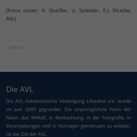
(Fotos unten: H. Queißer, U. Spiecker, E-J. Stracke,
AVL)
ZURÜCK
Die AVL
Die AVL Astronomische Vereinigung Lilienthal e.V. wurde
im Juni 2000 gegründet. Die ursprünglichste Form der
Natur, das Weltall, in Beobachtung, in der Fotografie, in
Veranstaltungen und in Vorträgen gemeinsam zu erleben,
ist das Ziel der AVL.