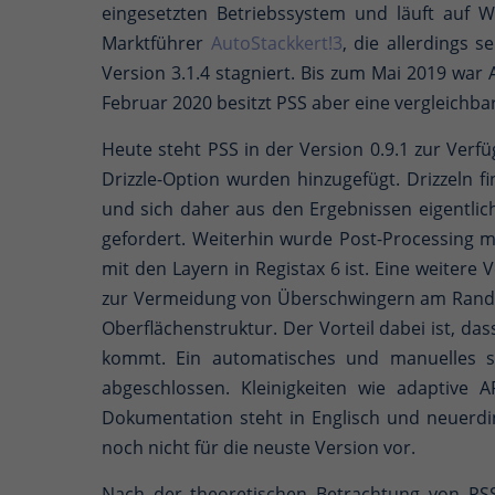
eingesetzten Betriebssystem und läuft auf 
Marktführer
AutoStackkert!3
, die allerdings 
Version 3.1.4 stagniert. Bis zum Mai 2019 war
Februar 2020 besitzt PSS aber eine vergleichba
Heute steht PSS in der Version 0.9.1 zur Ver
Drizzle-Option wurden hinzugefügt. Drizzeln
und sich daher aus den Ergebnissen eigentlic
gefordert. Weiterhin wurde Post-Processing mi
mit den Layern in Registax 6 ist. Eine weitere
zur Vermeidung von Überschwingern am Rand be
Oberflächenstruktur. Der Vorteil dabei ist, d
kommt. Ein automatisches und manuelles su
abgeschlossen. Kleinigkeiten wie adaptive 
Dokumentation steht in Englisch und neuerdings
noch nicht für die neuste Version vor.
Nach der theoretischen Betrachtung von PS