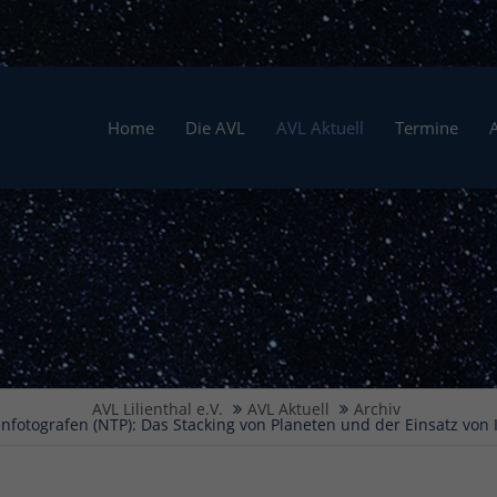
Home
Die AVL
AVL Aktuell
Termine
AVL Lilienthal e.V.
AVL Aktuell
Archiv
fotografen (NTP): Das Stacking von Planeten und der Einsatz von 