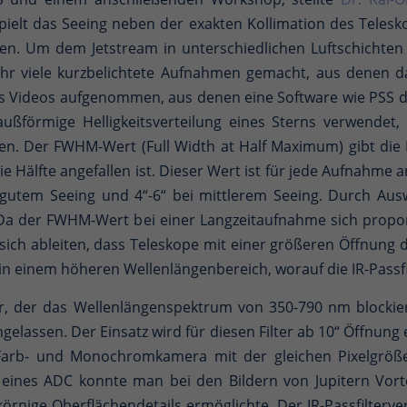
pielt das Seeing neben der exakten Kollimation des Teles
. Um dem Jetstream in unterschiedlichen Luftschichten 
hr viele kurzbelichtete Aufnahmen gemacht, aus denen da
els Videos aufgenommen, aus denen eine Software wie PSS
gaußförmige Helligkeitsverteilung eines Sterns verwende
. Der FWHM-Wert (Full Width at Half Maximum) gibt die Hel
 Hälfte angefallen ist. Dieser Wert ist für jede Aufnahme an
 gutem Seeing und 4“-6“ bei mittlerem Seeing. Durch Au
a der FWHM-Wert bei einer Langzeitaufnahme sich propor
sich ableiten, dass Teleskope mit einer größeren Öffnun
n einem höheren Wellenlängenbereich, worauf die IR-Passfil
r, der das Wellenlängenspektrum von 350-790 nm blockiert
gelassen. Der Einsatz wird für diesen Filter ab 10“ Öffnun
arb- und Monochromkamera mit der gleichen Pixelgröße
z eines ADC konnte man bei den Bildern von Jupitern Vo
rnige Oberflächendetails ermöglichte. Der IR-Passfilterv