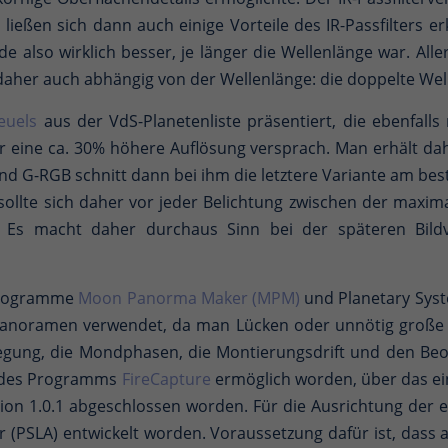
eßen sich dann auch einige Vorteile des IR-Passfilters 
 also wirklich besser, je länger die Wellenlänge war. Alle
daher auch abhängig von der Wellenlänge: die doppelte Wel
euels
aus der VdS-Planetenliste präsentiert, die ebenfall
er eine ca. 30% höhere Auflösung versprach. Man erhält d
und G-RGB schnitt dann bei ihm die letztere Variante am b
llte sich daher vor jeder Belichtung zwischen der maxim
en. Es macht daher durchaus Sinn bei der späteren Bild
 Programme
Moon Panorma Maker (MPM)
und Planetary Sys
dpanoramen verwendet, da man Lücken oder unnötig groß
gung, die Mondphasen, die Montierungsdrift und den Be
in des Programms
FireCapture
ermöglich worden, über das ei
ion 1.0.1 abgeschlossen worden. Für die Ausrichtung der e
(PSLA) entwickelt worden. Voraussetzung dafür ist, dass a