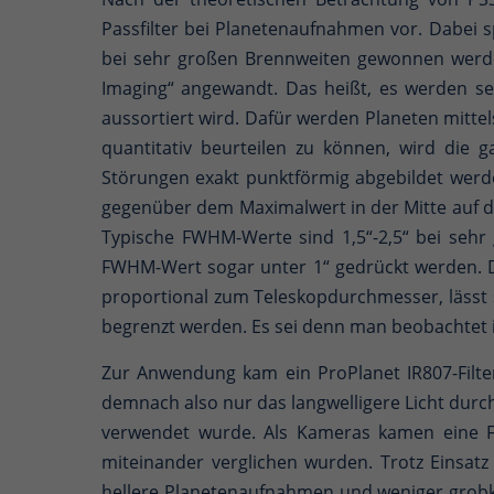
Passfilter bei Planetenaufnahmen vor. Dabei s
bei sehr großen Brennweiten gewonnen werden
Imaging“ angewandt. Das heißt, es werden se
aussortiert wird. Dafür werden Planeten mitt
quantitativ beurteilen zu können, wird die 
Störungen exakt punktförmig abgebildet werden
gegenüber dem Maximalwert in der Mitte auf die
Typische FWHM-Werte sind 1,5“-2,5“ bei sehr
FWHM-Wert sogar unter 1“ gedrückt werden. D
proportional zum Teleskopdurchmesser, lässt 
begrenzt werden. Es sei denn man beobachtet i
Zur Anwendung kam ein ProPlanet IR807-Filte
demnach also nur das langwelligere Licht durch
verwendet wurde. Als Kameras kamen eine F
miteinander verglichen wurden. Trotz Einsat
hellere Planetenaufnahmen und weniger grobkö