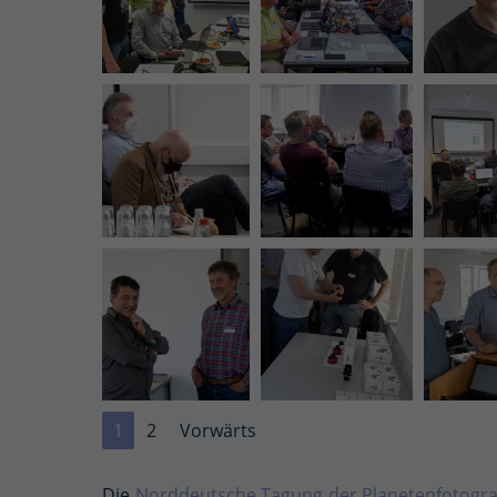
1
2
Vorwärts
Die
Norddeutsche Tagung der Planetenfotogra