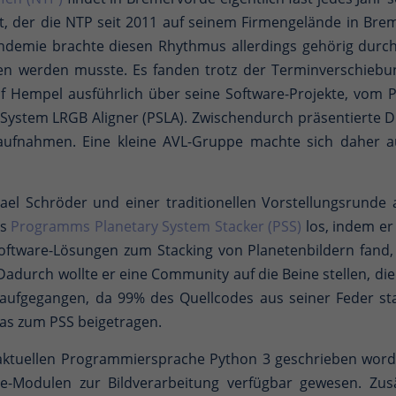
et, der die NTP seit 2011 auf seinem Firmengelände in Br
ndemie brachte diesen Rhythmus allerdings gehörig durchei
ben werden musste. Es fanden trotz der Terminverschie
Rolf Hempel ausführlich über seine Software-Projekte, vom
ystem LRGB Aligner (PSLA). Zwischendurch präsentierte Dr.
tenaufnahmen. Eine kleine AVL-Gruppe machte sich daher 
el Schröder und einer traditionellen Vorstellungsrunde al
es
Programms Planetary System Stacker (PSS)
los, indem er 
ftware-Lösungen zum Stacking von Planetenbildern fand, s
adurch wollte er eine Community auf die Beine stellen, di
ht aufgegangen, da 99% des Quellcodes aus seiner Feder s
was zum PSS beigetragen.
 aktuellen Programmiersprache Python 3 geschrieben worden
re-Modulen zur Bildverarbeitung verfügbar gewesen. Zu