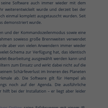
ht seine Software auch immer wieder mit dem
hr weiterentwickelt wurde und derzeit bei der
noch einmal komplett ausgetauscht wurden. Seit
dus demonstriert wurde.
werden und der Kommandozeilenmodus sowie eine
ufnahmen sowieso große Brennweiten verwendet
 wurde aber von vielen Anwendern immer wieder
avelet-Schema zur Verfügung hat, das identisch
 Wavelet-Bearbeitung ausgewählt werden kann und
ern zum Einsatz und wirkt dabei nicht auf die
 keinem Schärfeverlust im Inneren des Planeten
kmale ab. Die Software gilt für Hempel als
dings noch auf der Agenda. Die ausführliche
lft bei der Installation – er liegt aber leider
liver Detken
seine Erfahrungen mit einem IR-