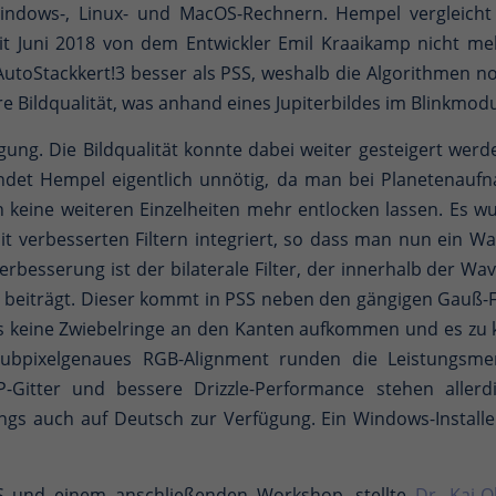
Windows-, Linux- und MacOS-Rechnern. Hempel vergleic
seit Juni 2018 von dem Entwickler Emil Kraaikamp nicht me
 AutoStackkert!3 besser als PSS, weshalb die Algorithmen 
re Bildqualität, was anhand eines Jupiterbildes im Blinkmo
fügung. Die Bildqualität konnte dabei weiter gesteigert 
 findet Hempel eigentlich unnötig, da man bei Planetena
h keine weiteren Einzelheiten mehr entlocken lassen. Es
t verbesserten Filtern integriert, so dass man nun ein W
 Verbesserung ist der bilaterale Filter, der innerhalb der
iträgt. Dieser kommt in PSS neben den gängigen Gauß-Filt
ass keine Zwiebelringe an den Kanten aufkommen und es zu
bpixelgenaues RGB-Alignment runden die Leistungsmer
AP-Gitter und bessere Drizzle-Performance stehen aller
 auch auf Deutsch zur Verfügung. Ein Windows-Installer hi
S und einem anschließenden Workshop, stellte
Dr. Kai-O