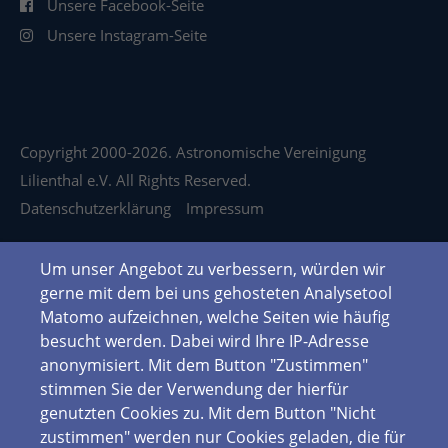
Unsere Facebook-Seite
Unsere Instagram-Seite
Copyright 2000-2026. Astronomische Vereinigung
Lilienthal e.V. All Rights Reserved.
Datenschutzerklärung
Impressum
Um unser Angebot zu verbessern, würden wir
gerne mit dem bei uns gehosteten Analysetool
Matomo aufzeichnen, welche Seiten wie häufig
besucht werden. Dabei wird Ihre IP-Adresse
anonymisiert. Mit dem Button "Zustimmen"
stimmen Sie der Verwendung der hierfür
genutzten Cookies zu. Mit dem Button "Nicht
zustimmen" werden nur Cookies geladen, die für