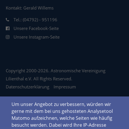
Kontakt: Gerald Willems
Tel.: (04792) - 951196
Unsere Facebook-Seite
Unsere Instagram-Seite
Copyright 2000-2026. Astronomische Vereinigung
Lilienthal e.V. All Rights Reserved.
Datenschutzerklärung
Impressum
Um unser Angebot zu verbessern, würden wir
gerne mit dem bei uns gehosteten Analysetool
Matomo aufzeichnen, welche Seiten wie häufig
besucht werden. Dabei wird Ihre IP-Adresse