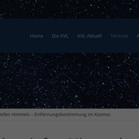
Home
Die AVL
AVL Aktuell
Termine
tiefen Himmels – Entfernungsbestimmung im Kosmos