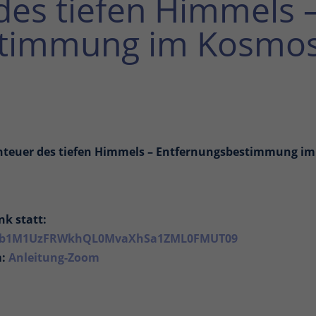
des tiefen Himmels 
stimmung im Kosmo
enteuer des tiefen Himmels – Entfernungsbestimmung im
nk statt:
pwd=b1M1UzFRWkhQL0MvaXhSa1ZML0FMUT09
m:
Anleitung-Zoom