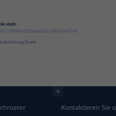
nk statt:
d=b1M1UzFRWkhQL0MvaXhSa1ZML0FMUT09
:
Anleitung-Zoom
Schroeter
Kontaktieren Sie u