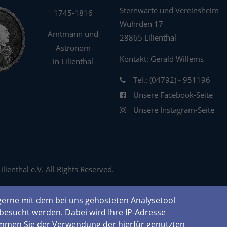
Sternwarte und Vereinsheim
1745-1816
Wührden 17
Amtmann und
28865 Lilienthal
Astronom
Kontakt: Gerald Willems
in Lilienthal
Tel.: (04792) - 951196
Unsere Facebook-Seite
Unsere Instagram-Seite
ienthal e.V. All Rights Reserved.
erne mit dem bei uns gehosteten Analysetool
besucht werden. Dabei wird Ihre IP-Adresse
immen Sie der Verwendung der hierfür genutzten