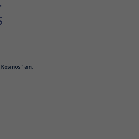
–
s
 Kosmos" ein.