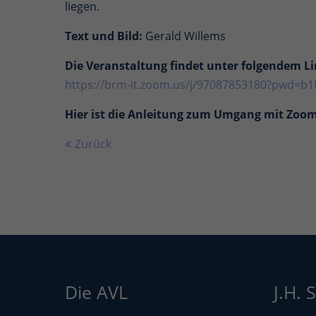
liegen.
Text und Bild:
Gerald Willems
Die Veranstaltung findet unter folgendem Li
https://brm-it.zoom.us/j/97087853180?pw
Hier ist die Anleitung zum Umgang mit Zoom
Zurück
Die AVL
J.H. 