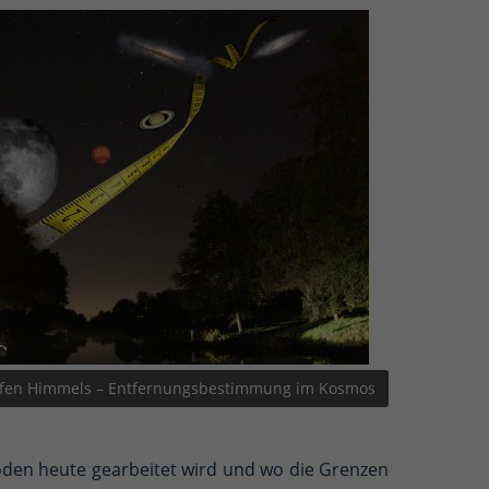
efen Himmels – Entfernungsbestimmung im Kosmos
hoden heute gearbeitet wird und wo die Grenzen