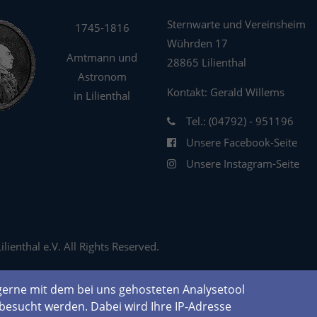
Sternwarte und Vereinsheim
1745-1816
Wührden 17
Amtmann und
28865 Lilienthal
Astronom
Kontakt: Gerald Willems
in Lilienthal
Tel.: (04792) - 951196
Unsere Facebook-Seite
Unsere Instagram-Seite
ienthal e.V. All Rights Reserved.
erne mit dem bei uns gehosteten Analysetool
besucht werden. Dabei wird Ihre IP-Adresse