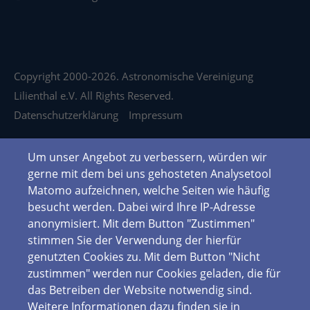
Copyright 2000-2026. Astronomische Vereinigung
Lilienthal e.V. All Rights Reserved.
Datenschutzerklärung
Impressum
Um unser Angebot zu verbessern, würden wir
gerne mit dem bei uns gehosteten Analysetool
Matomo aufzeichnen, welche Seiten wie häufig
besucht werden. Dabei wird Ihre IP-Adresse
anonymisiert. Mit dem Button "Zustimmen"
stimmen Sie der Verwendung der hierfür
genutzten Cookies zu. Mit dem Button "Nicht
zustimmen" werden nur Cookies geladen, die für
das Betreiben der Website notwendig sind.
Weitere Informationen dazu finden sie in