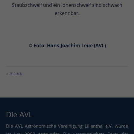
Staubschweif und ein Ionenschweif sind schwach
erkennbar.
© Foto: Hans-Joachim Leue (AVL)
ZURÜCK
Die AVL
Die AVL Astronomische Vereinigung Lilienthal e.V. wurde
im Juni 2000 gegründet. Die ursprünglichste Form der