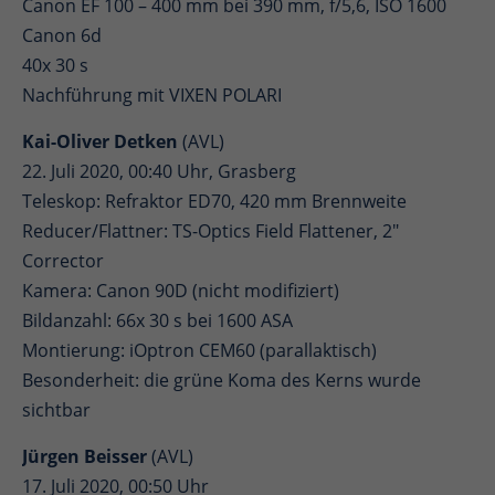
Canon EF 100 – 400 mm bei 390 mm, f/5,6, ISO 1600
Canon 6d
40x 30 s
Nachführung mit VIXEN POLARI
Kai-Oliver Detken
(AVL)
22. Juli 2020, 00:40 Uhr, Grasberg
Teleskop: Refraktor ED70, 420 mm Brennweite
Reducer/Flattner: TS-Optics Field Flattener, 2"
Corrector
Kamera: Canon 90D (nicht modifiziert)
Bildanzahl: 66x 30 s bei 1600 ASA
Montierung: iOptron CEM60 (parallaktisch)
Besonderheit: die grüne Koma des Kerns wurde
sichtbar
Jürgen Beisser
(AVL)
17. Juli 2020, 00:50 Uhr