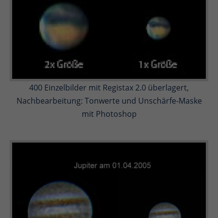
400 Einzelbilder mit Registax 2.0 überlagert,
Nachbearbeitung: Tonwerte und Unschärfe-Maske
mit Photoshop