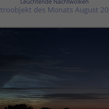
Leuchtende Nachtwolken
troobjekt des Monats August 2