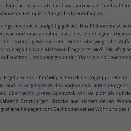
denn sie lassen sich durchaus auch visuell beobachten.
 schönsten Exemplare fotografisch einzufangen.
lerdings noch nicht endgültig geklärt. Das Phänomen ist be
hen war und man annahm, dass dies eine Folgeerscheinu
cht der Grund gewesen sein. Heute überwiegt die Auffa
s beim Verglühen von Meteoren freigesetzt wird. Bekräftigt
e aufleuchten. Unabhängig von der Theorie sind Leucht
.
e Ergebnisse von fünf Mitgliedern der Fotogruppe. Die meis
 Alin sind im Gegensatz zu den anderen Varianten morgen
and überrascht. Jürgen Adamczak sah sie plötzlich auf
während Ernst-Jürgen Stracke aus seinem neuen Wohno
tografierte hingegen vom Dachboden seines Wohnorts das n