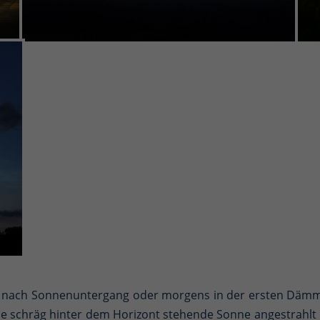
weit nach Sonnenuntergang oder morgens in der ersten Dä
e schräg hinter dem Horizont stehende Sonne angestrahlt