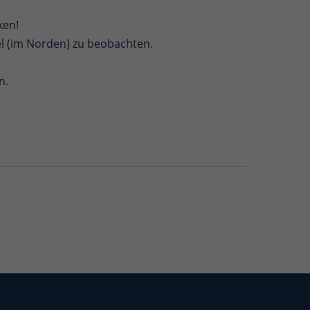
ken!
l (im Norden) zu beobachten.
n.