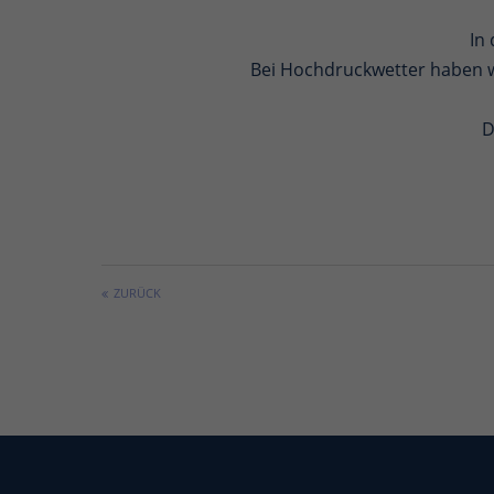
In 
Bei Hochdruckwetter haben w
D
ZURÜCK