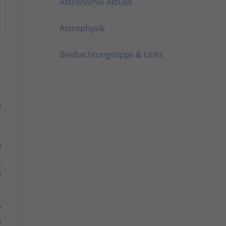
Astronomie Aktuell
Astrophysik
Beobachtungstipps & Links
,
n
r
r
e
s
n
e
n