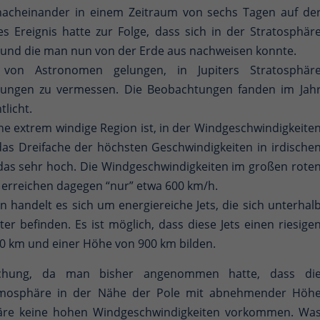
94 nacheinander in einem Zeitraum von sechs Tagen auf de
s Ereignis hatte zur Folge, dass sich in der Stratosphär
ab und die man nun von der Erde aus nachweisen konnte.
von Astronomen gelungen, in Jupiters Stratosphär
gungen zu vermessen. Die Beobachtungen fanden im Jah
tlicht.
eine extrem windige Region ist, in der Windgeschwindigkeite
das Dreifache der höchsten Geschwindigkeiten in irdische
 das sehr hoch. Die Windgeschwindigkeiten im großen rote
erreichen dagegen “nur” etwa 600 km/h.
handelt es sich um energiereiche Jets, die sich unterhal
ter befinden. Es ist möglich, dass diese Jets einen riesige
0 km und einer Höhe von 900 km bilden.
schung, da man bisher angenommen hatte, dass di
tmosphäre in der Nähe der Pole mit abnehmender Höh
äre keine hohen Windgeschwindigkeiten vorkommen. Wa