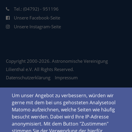
Tel.: (04792) - 951196
Unsere Facebook-Seite
Unsere Instagram-Seite
Copyright 2000-2026. Astronomische Vereinigung
Lilienthal e.V. All Rights Reserved.
Datenschutzerklärung
Impressum
Um unser Angebot zu verbessern, würden wir
gerne mit dem bei uns gehosteten Analysetool
Matomo aufzeichnen, welche Seiten wie häufig
besucht werden. Dabei wird Ihre IP-Adresse
anonymisiert. Mit dem Button "Zustimmen"
stimmen Sie der Verwendung der hierfür