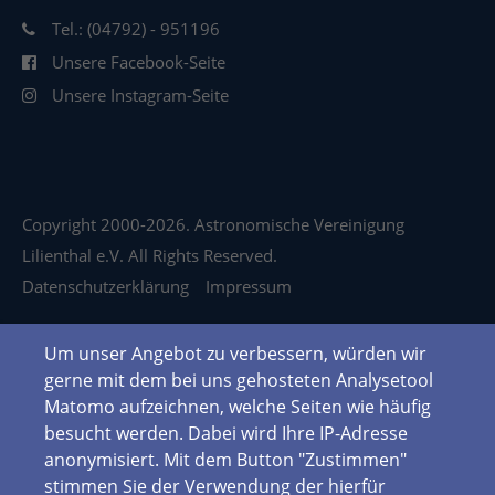
Tel.: (04792) - 951196
Unsere Facebook-Seite
Unsere Instagram-Seite
Copyright 2000-2026. Astronomische Vereinigung
Lilienthal e.V. All Rights Reserved.
Datenschutzerklärung
Impressum
Um unser Angebot zu verbessern, würden wir
gerne mit dem bei uns gehosteten Analysetool
Matomo aufzeichnen, welche Seiten wie häufig
besucht werden. Dabei wird Ihre IP-Adresse
anonymisiert. Mit dem Button "Zustimmen"
stimmen Sie der Verwendung der hierfür