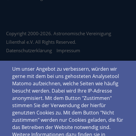
Copyright 2000-2026. Astronomische Vereinigung
Lilienthal e.V. All Rights Reserved.
Datenschutzerklärung
Impressum
Um unser Angebot zu verbessern, würden wir
gerne mit dem bei uns gehosteten Analysetool
Matomo aufzeichnen, welche Seiten wie häufig
besucht werden. Dabei wird Ihre IP-Adresse
anonymisiert. Mit dem Button "Zustimmen"
stimmen Sie der Verwendung der hierfür
genutzten Cookies zu. Mit dem Button "Nicht
zustimmen" werden nur Cookies geladen, die für
das Betreiben der Website notwendig sind.
Weitere Informationen dazu finden sie in