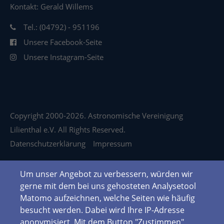
Kontakt: Gerald Willems
Tel.: (04792) - 951196
Unsere Facebook-Seite
Unsere Instagram-Seite
Copyright 2000-2026. Astronomische Vereinigung
Lilienthal e.V. All Rights Reserved.
Datenschutzerklärung
Impressum
Um unser Angebot zu verbessern, würden wir
gerne mit dem bei uns gehosteten Analysetool
Matomo aufzeichnen, welche Seiten wie häufig
besucht werden. Dabei wird Ihre IP-Adresse
anonymisiert. Mit dem Button "Zustimmen"