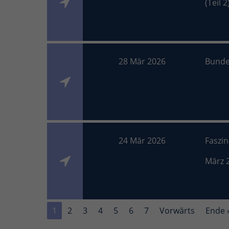
(Teil 2
28 Mär 2026
Bunde
24 Mär 2026
Faszi
März 
1
2
3
4
5
6
7
Vorwärts
Ende 