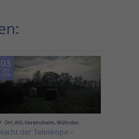
en:
03
OKT
2026
Ort: AVL-Vereinsheim, Wührden
Nacht der Teleskope –