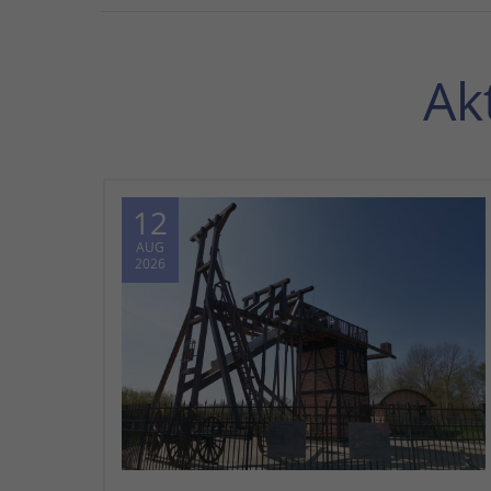
Ak
12
AUG
2026