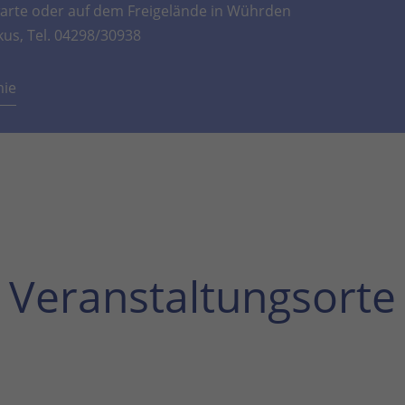
rte oder auf dem Freigelände in Wührden
kus, Tel. 04298/30938
mie
Veranstaltungsorte