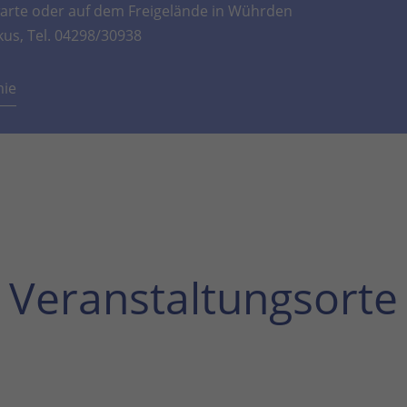
rte oder auf dem Freigelände in Wührden
kus, Tel. 04298/30938
mie
Veranstaltungsorte