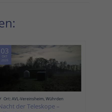
en:
03
OKT
2026
Ort: AVL-Vereinsheim, Wührden
Nacht der Teleskope –