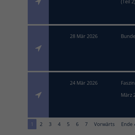
(Teil 2
28 Mär 2026
Bunde
24 Mär 2026
Faszi
März 
1
2
3
4
5
6
7
Vorwärts
Ende 