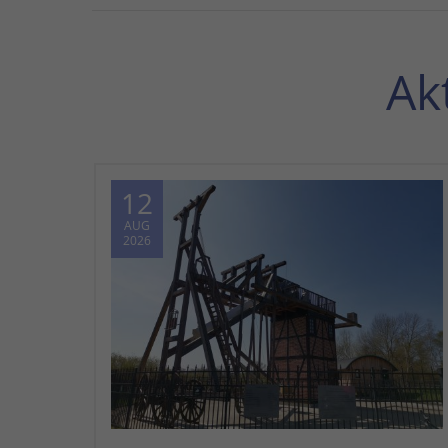
Ak
12
AUG
2026