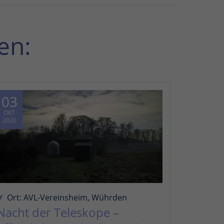
en:
03
OKT
2026
Ort: AVL-Vereinsheim, Wührden
Nacht der Teleskope –