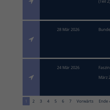
(Teil 2
28 Mär 2026
Bunde
24 Mär 2026
Faszi
März 
1
2
3
4
5
6
7
Vorwärts
Ende 