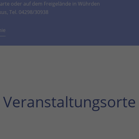
rte oder auf dem Freigelände in Wührden
kus, Tel. 04298/30938
mie
Veranstaltungsorte