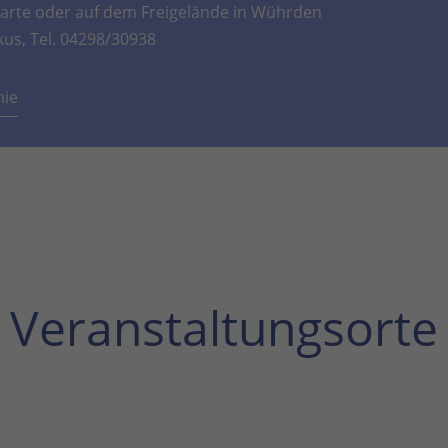
rte oder auf dem Freigelände in Wührden
kus, Tel. 04298/30938
mie
Veranstaltungsorte