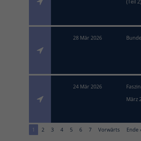
(Teil 2
28 Mär 2026
Bunde
24 Mär 2026
Faszi
März 
1
2
3
4
5
6
7
Vorwärts
Ende 