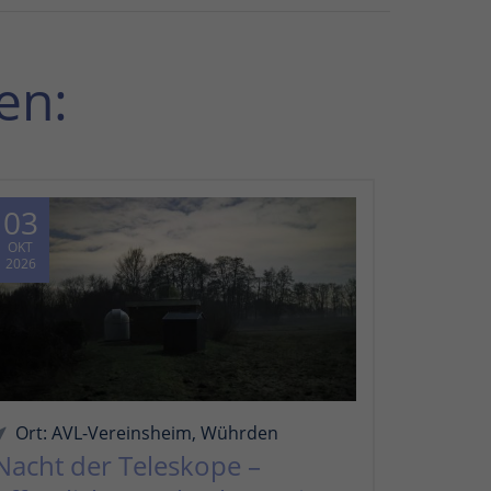
en:
03
OKT
2026
Ort: AVL-Vereinsheim, Wührden
Nacht der Teleskope –