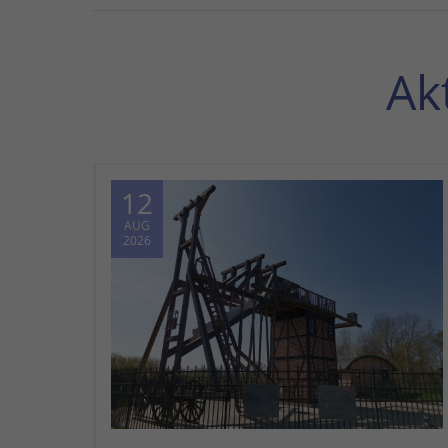
Ak
12
AUG
2026