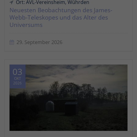
Ort: AVL-Vereinsheim, Wührden
Neuesten Beobachtungen des James-
Webb-Teleskopes und das Alter des
Universums
29. September 2026
03
OKT
2026