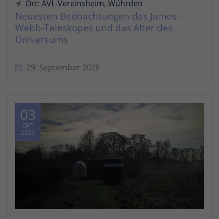
Ort: AVL-Vereinsheim, Wührden
Neuesten Beobachtungen des James-
Webb-Teleskopes und das Alter des
Universums
29. September 2026
03
OKT
2026