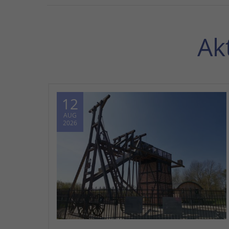
Ak
12
AUG
2026