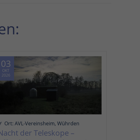
en:
03
OKT
2026
Ort: AVL-Vereinsheim, Wührden
Nacht der Teleskope –