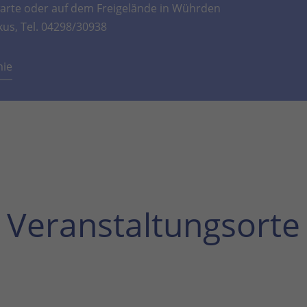
rte oder auf dem Freigelände in Wührden
kus, Tel. 04298/30938
mie
Veranstaltungsorte