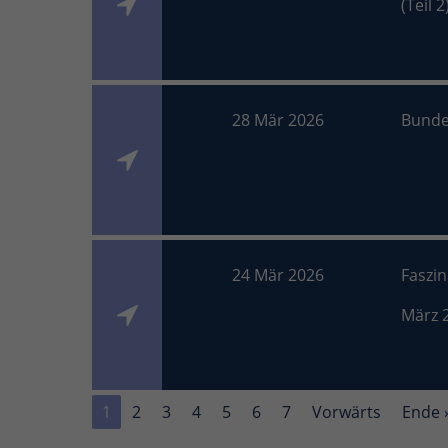
(Teil 2
28 Mär 2026
Bunde
24 Mär 2026
Faszi
März 
1
2
3
4
5
6
7
Vorwärts
Ende 