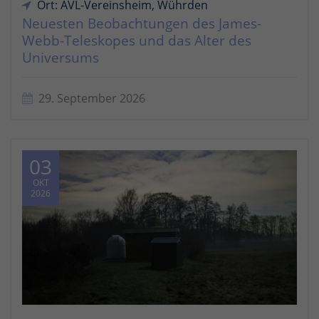
Ort: AVL-Vereinsheim, Wührden
Neuesten Beobachtungen des James-
Webb-Teleskopes und das Alter des
Universums
29. September 2026
03
OKT
2026