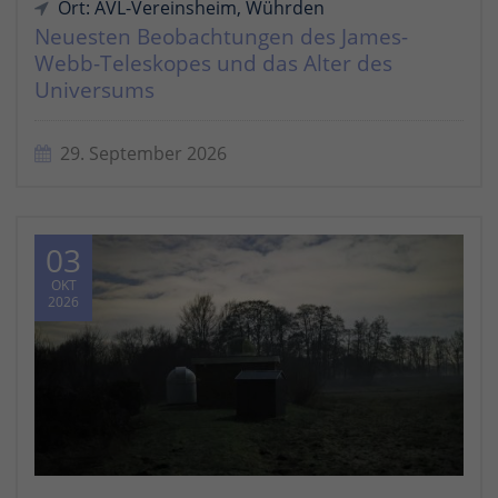
Ort: AVL-Vereinsheim, Wührden
Neuesten Beobachtungen des James-
Webb-Teleskopes und das Alter des
Universums
29. September 2026
03
OKT
2026