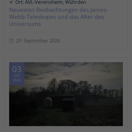
Ort: AVL-Vereinsheim, Wührden
Neuesten Beobachtungen des James-
Webb-Teleskopes und das Alter des
Universums
29. September 2026
03
OKT
2026