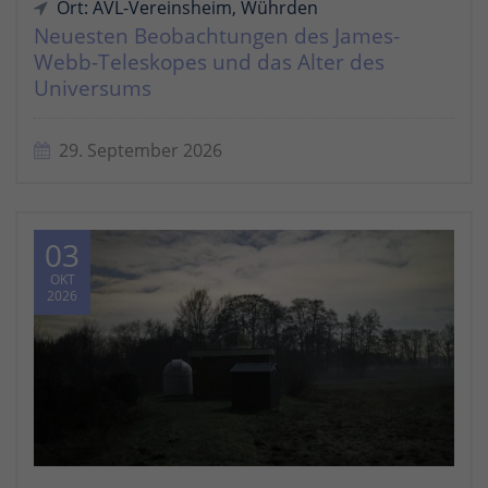
Ort: AVL-Vereinsheim, Wührden
Neuesten Beobachtungen des James-
Webb-Teleskopes und das Alter des
Universums
29. September 2026
03
OKT
2026