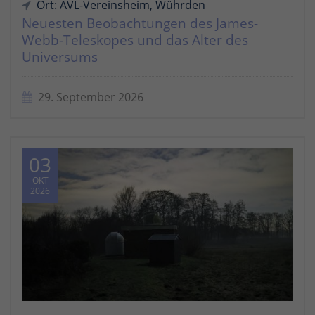
Ort: AVL-Vereinsheim, Wührden
Neuesten Beobachtungen des James-
Webb-Teleskopes und das Alter des
Universums
29. September 2026
03
OKT
2026