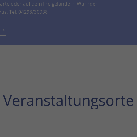
rte oder auf dem Freigelände in Wührden
kus, Tel. 04298/30938
mie
Veranstaltungsorte