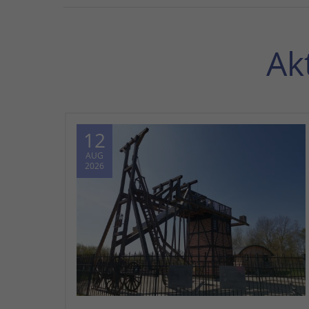
Ak
12
AUG
2026