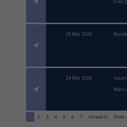
(Teil 2
28 Mär 2026
Bunde
24 Mär 2026
Faszi
März 
1
2
3
4
5
6
7
Vorwärts
Ende 