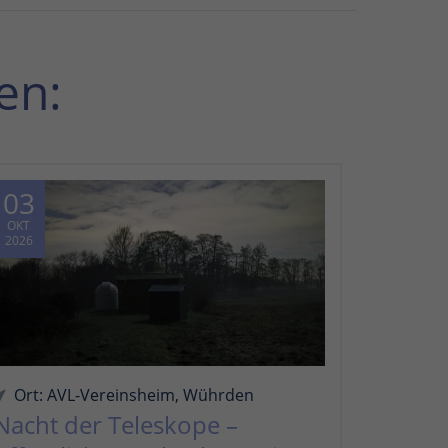
en:
03
OKT
2026
Ort: AVL-Vereinsheim, Wührden
Nacht der Teleskope –