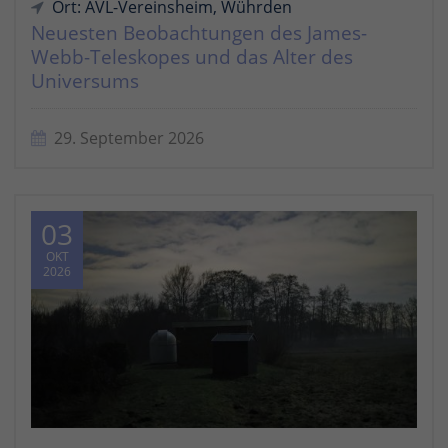
Ort: AVL-Vereinsheim, Wührden
Neuesten Beobachtungen des James-
Webb-Teleskopes und das Alter des
Universums
29. September 2026
03
OKT
2026