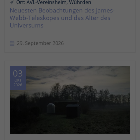
Ort: AVL-Vereinsheim, Wührden
Neuesten Beobachtungen des James-
Webb-Teleskopes und das Alter des
Universums
29. September 2026
03
OKT
2026