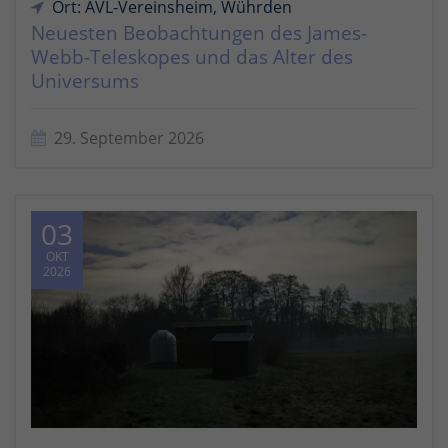
Ort: AVL-Vereinsheim, Wührden
Neuesten Beobachtungen des James-
Webb-Teleskopes und das Alter des
Universums
29. September 2026
03
OKT
2026