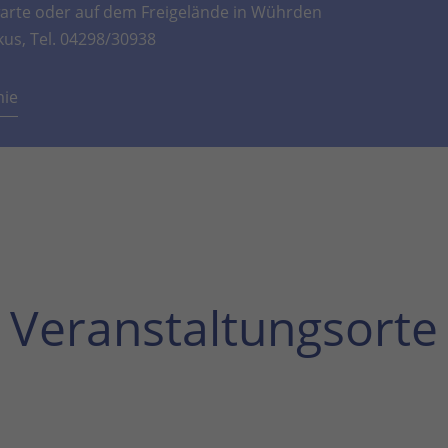
rte oder auf dem Freigelände in Wührden
kus, Tel. 04298/30938
mie
Veranstaltungsorte