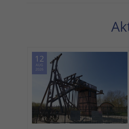
Ak
12
AUG
2026