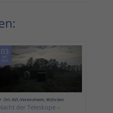
en:
03
OKT
2026
Ort: AVL-Vereinsheim, Wührden
Nacht der Teleskope –