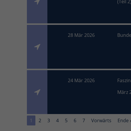
(Teil 2
28 Mär 2026
Bunde
24 Mär 2026
Faszi
März 
1
2
3
4
5
6
7
Vorwärts
Ende 