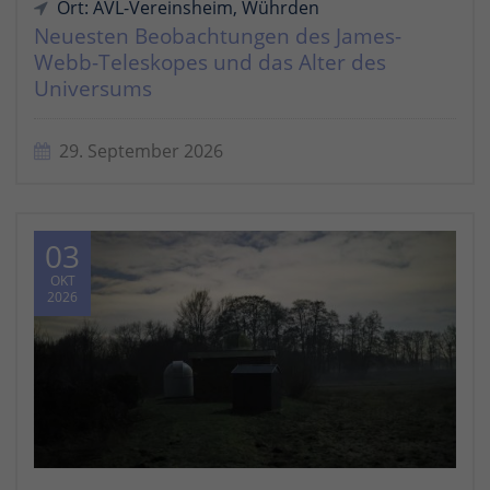
Ort: AVL-Vereinsheim, Wührden
Neuesten Beobachtungen des James-
Webb-Teleskopes und das Alter des
Universums
29. September 2026
03
OKT
2026