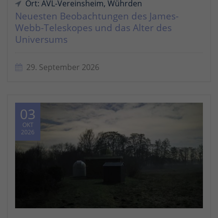
Ort: AVL-Vereinsheim, Wührden
Neuesten Beobachtungen des James-
Webb-Teleskopes und das Alter des
Universums
29. September 2026
03
OKT
2026