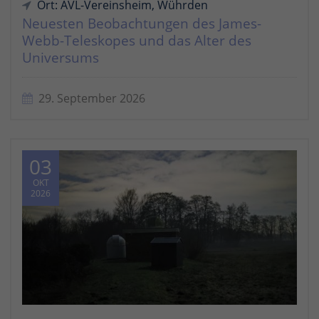
Ort: AVL-Vereinsheim, Wührden
Neuesten Beobachtungen des James-
Webb-Teleskopes und das Alter des
Universums
29. September 2026
03
OKT
2026