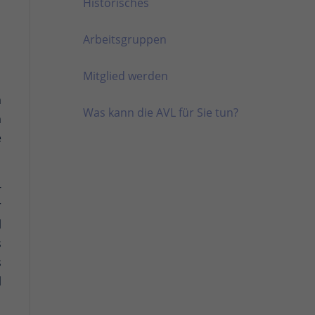
Historisches
Arbeitsgruppen
Mitglied werden
m
Was kann die AVL für Sie tun?
m
e
-
r
l
s
s
l