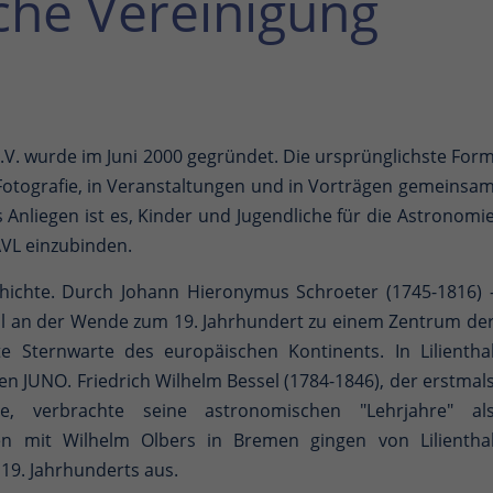
che Vereinigung
e.V. wurde im Juni 2000 gegründet. Die ursprünglichste For
r Fotografie, in Veranstaltungen und in Vorträgen gemeinsa
s Anliegen ist es, Kinder und Jugendliche für die Astronomi
AVL einzubinden.
chichte. Durch Johann Hieronymus Schroeter (1745-1816) 
l an der Wende zum 19. Jahrhundert zu einem Zentrum de
e Sternwarte des europäischen Kontinents. In Lilientha
en JUNO. Friedrich Wilhelm Bessel (1784-1846), der erstmal
e, verbrachte seine astronomischen "Lehrjahre" al
men mit Wilhelm Olbers in Bremen gingen von Lilientha
19. Jahrhunderts aus.