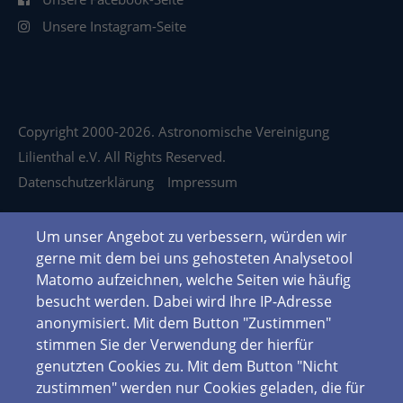
Unsere Instagram-Seite
Copyright 2000-2026. Astronomische Vereinigung
Lilienthal e.V. All Rights Reserved.
Datenschutzerklärung
Impressum
Um unser Angebot zu verbessern, würden wir
gerne mit dem bei uns gehosteten Analysetool
Matomo aufzeichnen, welche Seiten wie häufig
besucht werden. Dabei wird Ihre IP-Adresse
anonymisiert. Mit dem Button "Zustimmen"
stimmen Sie der Verwendung der hierfür
genutzten Cookies zu. Mit dem Button "Nicht
zustimmen" werden nur Cookies geladen, die für