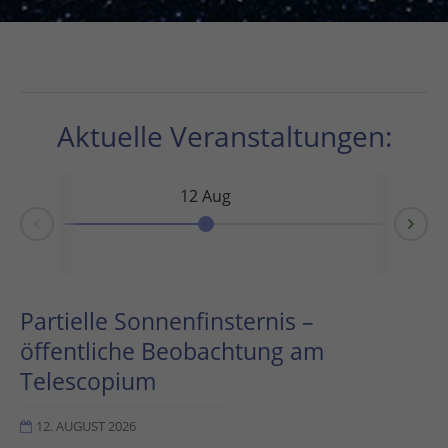
Aktuelle Veranstaltungen:
12 Aug
Ne
rev
-
s
Partielle Sonnenfinsternis –
öffentliche Beobachtung am
Telescopium
12. AUGUST 2026
der