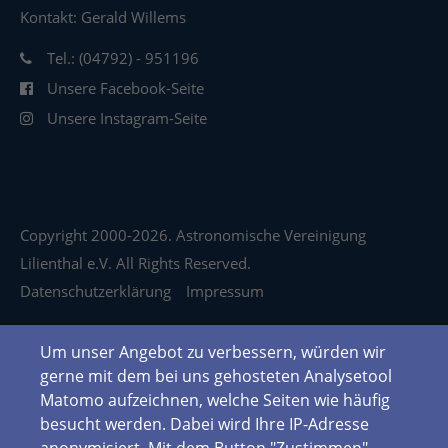
Kontakt: Gerald Willems
Tel.: (04792) - 951196
Unsere Facebook-Seite
Unsere Instagram-Seite
Copyright 2000-2026. Astronomische Vereinigung
Lilienthal e.V. All Rights Reserved.
Datenschutzerklärung
Impressum
Um unser Angebot zu verbessern, würden wir
gerne mit dem bei uns gehosteten Analysetool
Matomo aufzeichnen, welche Seiten wie häufig
besucht werden. Dabei wird Ihre IP-Adresse