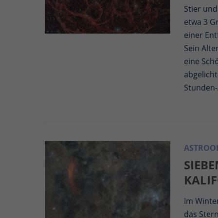
Stier un
etwa 3 Gr
einer Ent
Sein Alte
eine Sch
abgelicht
Stunden
ASTROOB
SIEB
KALI
Im Winter
das Stern