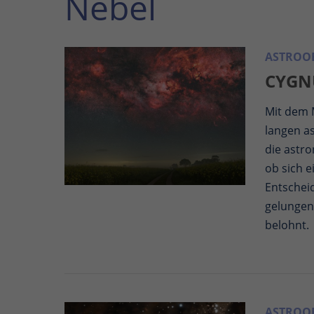
Nebel
ASTROOB
CYGN
Mit dem M
langen a
die astr
ob sich 
Entschei
gelungen
belohnt.
ASTROOB