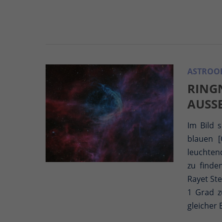
ASTROOB
RING
AUSS
Im Bild 
blauen [
leuchtend
zu finde
Rayet St
1 Grad z
gleicher