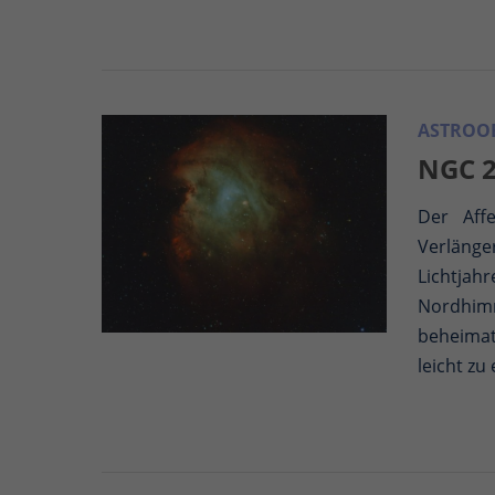
ASTROOB
NGC 2
Der Affe
Verlänge
Lichtja
Nordhimm
beheimat
leicht zu