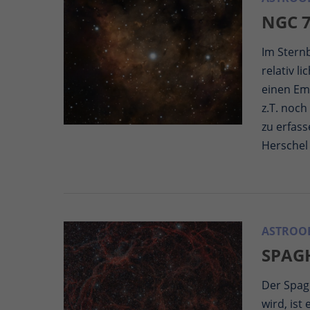
NGC 7
Im Sternb
relativ l
einen Emi
z.T. noch
zu erfas
Herschel
ASTROOB
SPAGH
Der Spagh
wird, ist