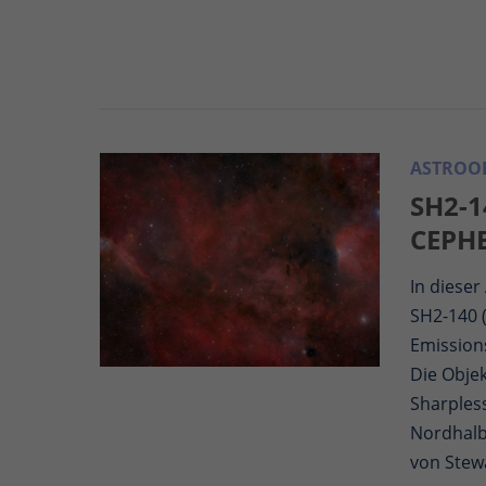
ASTROOB
SH2-1
CEPH
In diese
SH2-140 (
Emission
Die Objek
Sharpless
Nordhalbk
von Stewa