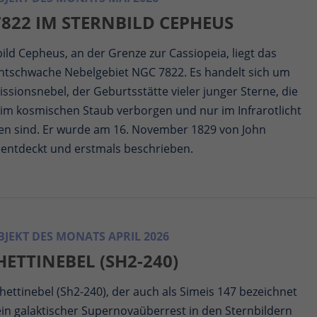
822 IM STERNBILD CEPHEUS
ild Cepheus, an der Grenze zur Cassiopeia, liegt das
ichtschwache Nebelgebiet NGC 7822. Es handelt sich um
ssionsnebel, der Geburtsstätte vieler junger Sterne, die
 im kosmischen Staub verborgen und nur im Infrarotlicht
sen sind. Er wurde am 16. November 1829 von John
 entdeckt und erstmals beschrieben.
JEKT DES MONATS APRIL 2026
ETTINEBEL (SH2-240)
ettinebel (Sh2-240), der auch als Simeis 147 bezeichnet
 ein galaktischer Supernovaüberrest in den Sternbildern