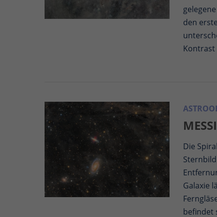
gelegene 
den erst
untersche
Kontrast
ASTROOB
MESSI
Die Spira
Sternbild
Entfernu
Galaxie 
Ferngläs
befindet 