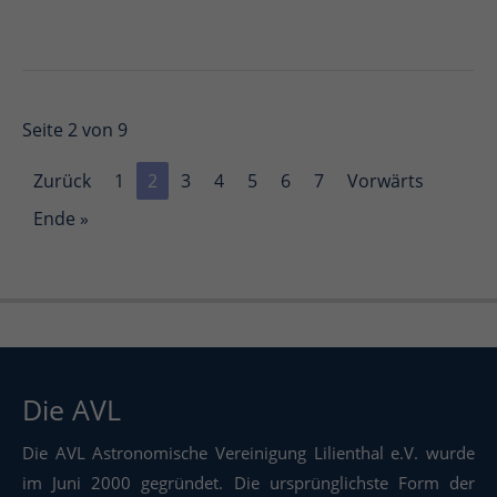
Seite 2 von 9
Zurück
1
2
3
4
5
6
7
Vorwärts
Ende »
Die AVL
Die AVL Astronomische Vereinigung Lilienthal e.V. wurde
im Juni 2000 gegründet. Die ursprünglichste Form der