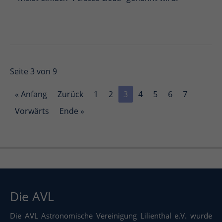
Seite 3 von 9
« Anfang
Zurück
1
2
3
4
5
6
7
Vorwärts
Ende »
Die AVL
Die AVL Astronomische Vereinigung Lilienthal e.V. wurde