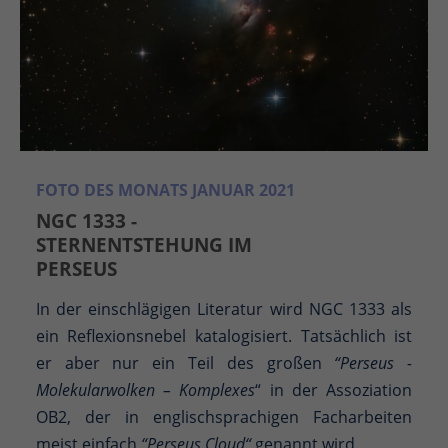
FOTO DES MONATS JANUAR 2021
NGC 1333 -
STERNENTSTEHUNG IM
PERSEUS
In der einschlägigen Literatur wird NGC 1333 als
ein Reflexionsnebel katalogisiert. Tatsächlich ist
er aber nur ein Teil des großen
“Perseus -
Molekularwolken – Komplexes
“ in der Assoziation
OB2, der in englischsprachigen Facharbeiten
meist einfach
“Perseus Cloud“
genannt wird.