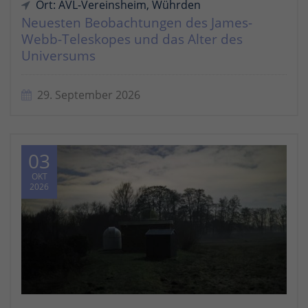
Ort: AVL-Vereinsheim, Wührden
Neuesten Beobachtungen des James-
Webb-Teleskopes und das Alter des
Universums
29. September 2026
03
OKT
2026