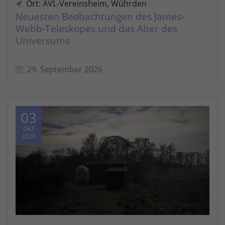
Ort: AVL-Vereinsheim, Wührden
Neuesten Beobachtungen des James-
Webb-Teleskopes und das Alter des
Universums
29. September 2026
03
OKT
2026